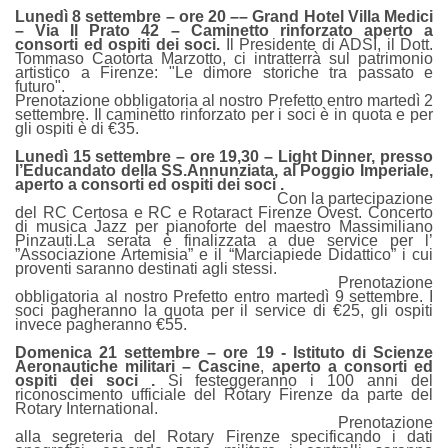
Lunedì 8 settembre – ore 20 –– Grand Hotel Villa Medici
– Via Il Prato 42 – Caminetto rinforzato aperto a
consorti ed ospiti dei soci.
I
l Presidente di ADSI, il Dott.
Tommaso Caotorta Marzotto, ci intratterrà sul patrimonio
artistico a Firenze: "Le dimore storiche tra passato e
futuro".
Prenotazione obbligatoria al nostro Prefetto entro martedì 2
settembre. Il caminetto rinforzato per i soci è in quota e per
gli ospiti è di €35.
Lunedì 15 settembre – ore 19,30 – Light Dinner, presso
l’Educandato della SS.Annunziata, al Poggio Imperiale,
aperto a consorti ed ospiti dei soci .
Con la partecipazione
del RC Certosa e RC e Rotaract Firenze Ovest. Concerto
di musica Jazz per pianoforte del maestro Massimiliano
Pinzauti.
La serata è finalizzata a due service per l’
”Associazione Artemisia” e il “Marciapiede Didattico” i cui
proventi saranno destinati agli stessi.
Prenotazione
obbligatoria al nostro Prefetto entro martedì 9 settembre. I
soci pagheranno la quota per il service di €25, gli ospiti
invece pagheranno €55.
Domenica 21 settembre – ore 19 - Istituto di Scienze
Aeronautiche militari – Cascine
,
aperto a consorti ed
ospiti dei soci .
S
i festeggeranno i 100 anni del
riconoscimento ufficiale del Rotary Firenze da parte del
Rotary International.
Prenotazione
alla segreteria del Rotary Firenze specificando i dati