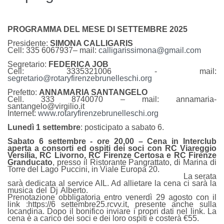
PROGRAMMA DEL MESE DI SETTEMBRE 2025
Presidente:
SIMONA CALLIGARIS
Cell: 335 6067937– mail:
calligarissimona@gmail.com
Segretario:
FEDERICA JOB
Cell: 3335321006 - mail:
segretario@rotaryfirenzebrunelleschi.org
Prefetto:
ANNAMARIA SANTANGELO
Cell. 333 8740070 – mail: annamaria-
santangelo@virgilio.it
Internet:
www.rotaryfirenzebrunelleschi.org
Lunedì 1 settembre
: posticipato a sabato 6.
Sabato 6 settembre - ore 20,00 – Cena in Interclub
aperta a consorti ed ospiti dei soci con RC Viareggio
Versilia, RC Livorno, RC Firenze Certosa e RC Firenze
Granducato
, presso il Ristorante Pangrattato, di Marina di
Torre del Lago Puccini, in Viale Europa 20.
La serata
sarà dedicata al service AIL. Ad allietare la cena ci sarà la
musica del Dj Alberto.
Prenotazione obbligatoria entro venerdì 29 agosto con il
link :https://6 settembre25.rcvv.it, presente anche sulla
locandina. Dopo il bonifico inviare i propri dati nel link. La
cena è a carico dei soci e dei loro ospiti e costerà €55.