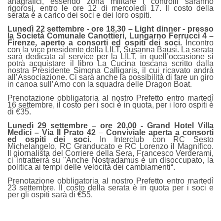
anagrafici, essendo zona militare i controlli saranno
rigorosi, entro le ore 12 di mercoledì 17. Il costo della
serata è a carico dei soci e dei loro ospiti.
Lunedì 22 settembre - ore 18,30 – Light dinner - presso
la Società Comunale Canottieri, Lungarno Ferrucci 4 –
Firenze, aperto a consorti ed ospiti dei soci.
Incontro
con la vice presidente della LILT, Susanna Bausi. La serata
sarà dedicata al service per la LILT, in quell’occasione si
potrà acquistare il libro La Cucina toscana scritto dalla
nostra Presidente Simona Calligaris, il cui ricavato andrà
all’Associazione. Ci sarà anche la possibilità di fare un giro
in canoa sull’Arno con la squadra delle Dragon Boat.
Prenotazione obbligatoria al nostro Prefetto entro martedì
16 settembre, il costo per i soci è in quota, per i loro ospiti è
di €35.
Lunedì 29 settembre – ore 20,00 - Grand Hotel Villa
Medici – Via Il Prato 42
–
Conviviale
apert
a
a consorti
ed ospiti dei soci.
In Interclub con RC Sesto
Michelangelo, RC Granducato e RC Lorenzo il Magnifico.
Il giornalista del Corriere della Sera, Francesco Verderami,
ci intratterrà su "Anche Nostradamus è un disoccupato, la
politica ai tempi delle velocità dei cambiamenti“.
Prenotazione obbligatoria al nostro Prefetto entro martedì
23 settembre. Il costo della serata è in quota per i soci e
per gli ospiti sarà di €55.