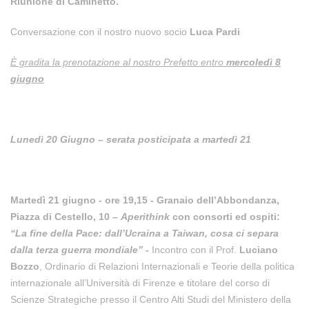
Riunione di Caminetto.
Conversazione con il nostro nuovo socio
Luca Pardi
È gradita la prenotazione
al nostro Prefetto entro
mercoledì 8
giugno
Lunedì 20 Giugno – serata posticipata a martedì 21
Martedì 21 giugno - ore 19,15
- Granaio dell’Abbondanza,
Piazza di Cestello, 10 –
Aperithink
con consorti ed ospiti:
“La fine della Pace: dall’Ucraina a Taiwan, cosa ci separa
dalla terza guerra mondiale”
-
Incontro con il Prof.
Luciano
Bozzo
, Ordinario di Relazioni Internazionali e Teorie della politica
internazionale all’Università di Firenze e titolare del corso di
Scienze Strategiche presso il Centro Alti Studi del Ministero della