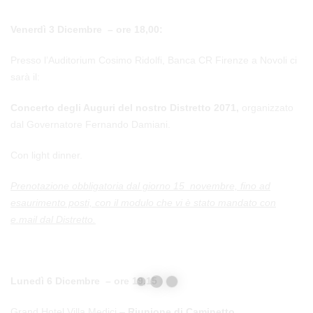
Venerdì 3 Dicembre – ore 18,00:
Presso l’Auditorium Cosimo Ridolfi, Banca CR Firenze a Novoli ci
sarà il:
Concerto degli Auguri del nostro Distretto 2071,
organizzato
dal Governatore Fernando Damiani.
Con light dinner.
Prenotazione obbligatoria dal giorno 15 novembre, fino ad
esaurimento posti, con il modulo che vi è stato mandato con
e.mail dal Distretto.
Lunedì 6 Dicembre – ore 19,15
Grand Hotel Villa Medici –
Riunione di Caminetto